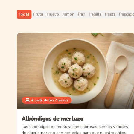
Todas
Fruta
Huevo
Jamón
Pan
Papilla
Pasta
Pescad
A partir de los 7 meses
Albóndigas de merluza
Las albóndigas de merluza son sabrosas, tiernas y fáciles
de digerir, por eso son perfectas para que nuestros hijos