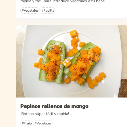
rápida y fácil para introducir vegetales a tu bebé.
#Vegetales
#Papilla
Pepinos rellenos de mango
¡Botana súper fácil y rápida!
#Fruta
#Vegetales